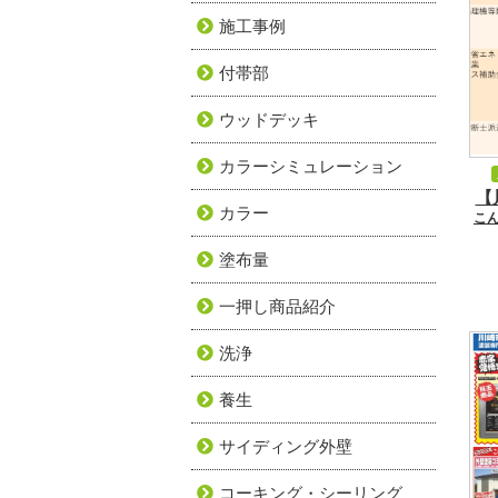
施工事例
付帯部
ウッドデッキ
カラーシミュレーション
【
カラー
こ
塗布量
一押し商品紹介
洗浄
養生
サイディング外壁
コーキング・シーリング