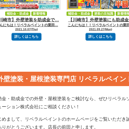
補助金・助成金
新着情報
補助金・助成金
塗装の豆知識
新着情
川崎市】外壁塗装を助成金で…
【川崎市】外壁塗装にも助成金
イベント・キャンペーン
こんにちは！リベラルペイントの栗田…
こんにちは！！リベラルペイントの栗
2021.10.07(Thu)
2021.09.27(Mon)
詳しくはこちら
詳しくはこちら
外壁塗装・屋根塗装専門店 リベラルペイン
助金・助成金での外壁・屋根塗装をご検討なら、ぜひリベラル
ューション株式会社にご相談ください！
じめまして、リベラルペイントのホームページをご覧いただき
ありがとうございます。
店長の前田と申します。