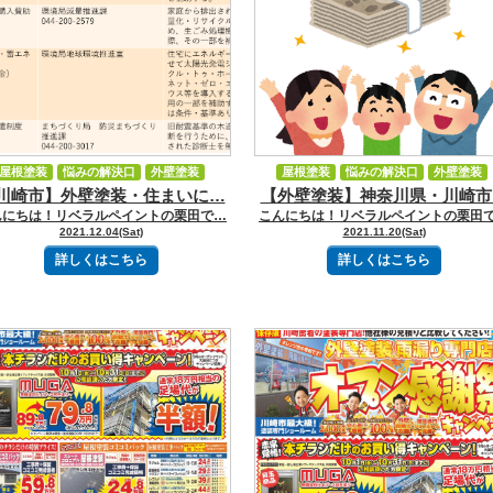
屋根塗装
悩みの解決口
外壁塗装
屋根塗装
悩みの解決口
外壁塗装
川崎市】外壁塗装・住まいに…
【外壁塗装】神奈川県・川崎市
補助金・助成金
新着情報
補助金・助成金
新着情報
んにちは！リベラルペイントの栗田で…
こんにちは！リベラルペイントの栗田
イベント・キャンペーン
2021.12.04(Sat)
2021.11.20(Sat)
詳しくはこちら
詳しくはこちら