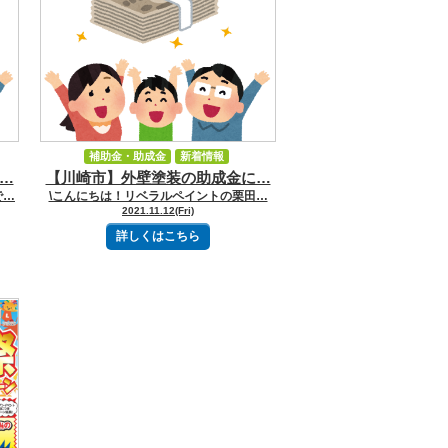
補助金・助成金
新着情報
…
【川崎市】外壁塗装の助成金に…
イベント・キャンペーン
で…
\こんにちは！リベラルペイントの栗田…
2021.11.12(Fri)
詳しくはこちら