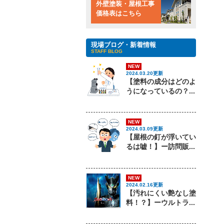
外壁塗装・屋根工事
価格表はこちら
現場ブログ・新着情報
STAFF BLOG
NEW
2024.03.20更新
【塗料の成分はどのよ
うになっているの？...
NEW
2024.03.09更新
【屋根の釘が浮いてい
るは嘘！】ー訪問販...
NEW
2024.02.16更新
【汚れにくい艶なし塗
料！？】ーウルトラ...