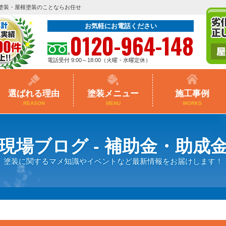
塗装・屋根塗装のことならお任せ
お気軽にお電話ください
0120-964-148
電話受付 9:00～18:00（火曜・水曜定休）
選ばれる理由
塗装メニュー
施工事例
REASON
MENU
WORKS
現場ブログ - 補助金・助成
塗装に関するマメ知識やイベントなど最新情報をお届けします！