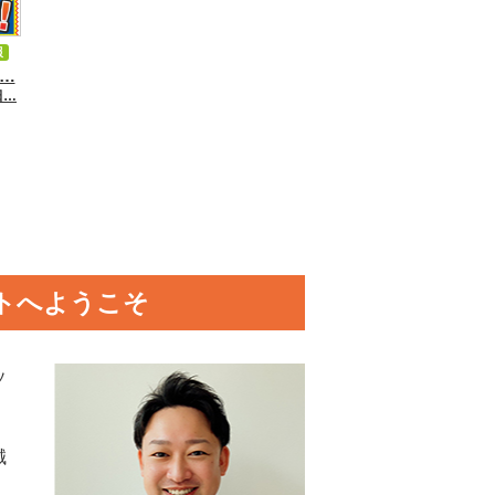
報
…
田…
トへようこそ
ソ
誠