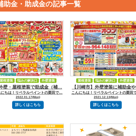
補助金・助成金の記事一覧
屋根塗装
悩みの解決口
外壁塗装
屋根塗装
悩みの解決口
外壁塗装
外壁・屋根塗装で助成金（補…
【川崎市】外壁塗装に補助金や
補助金・助成金
新着情報
補助金・助成金
イベント・キャンペー
んにちは！リベラルペイントの栗田で…
こんにちは！リベラルペイントの栗田
イベント・キャンペーン
2022.01.17(Mon)
2021.12.13(Mon)
詳しくはこちら
詳しくはこちら