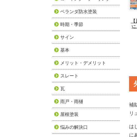
ベランダ防水塗装
【
時期・季節
\
サイン
基本
メリット・デメリット
スレート
瓦
雨戸・雨樋
補
リ
屋根塗装
は
悩みの解決口
に