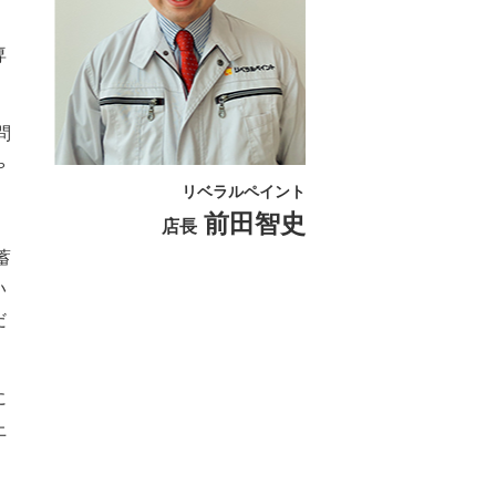
専
問
ゃ
リベラルペイント
前田智史
店長
蓄
い
だ
に
上