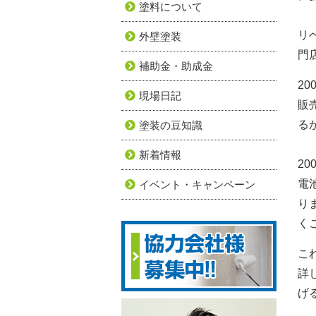
塗料について
リ
外壁塗装
門
補助金・助成金
2
現場日記
販
る
塗装の豆知識
新着情報
2
電
イベント・キャンペーン
り
く
こ
詳
げ