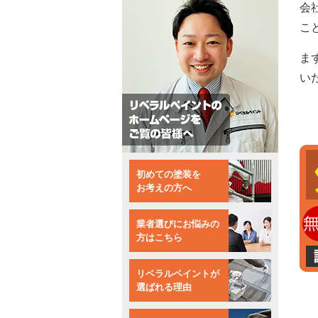
会
こ
ま
い
初めての塗装を
お考えの方へ
業者選びにお悩みの
方はこちら
リベラルペイントが
選ばれる理由