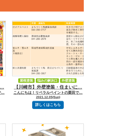
屋根塗装
悩みの解決口
外壁塗装
…
【川崎市】外壁塗装・住まいに…
ン
補助金・助成金
新着情報
で…
こんにちは！リベラルペイントの栗田で…
イベント・キャンペーン
2021.12.05(Sun)
詳しくはこちら