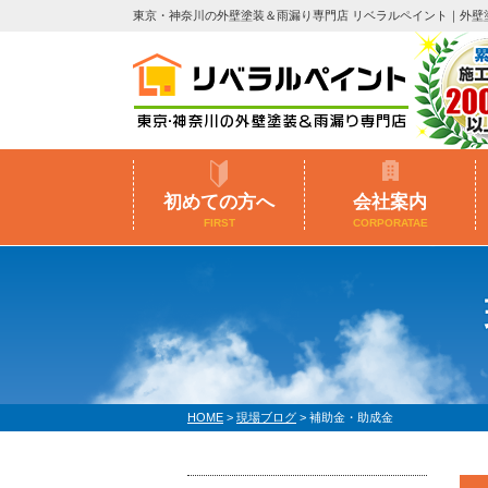
東京・神奈川の外壁塗装＆雨漏り専門店 リベラルペイント｜外壁
初めての方へ
会社案内
FIRST
CORPORATAE
HOME
>
現場ブログ
>
補助金・助成金