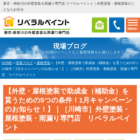
東京・神奈川の外壁塗装＆雨漏り専門店 リベラルペイント｜外壁塗装・屋根塗装のこ
とならお任せ
MENU
現場ブログ
塗装に関するマメ知識やイベントなど最新情報をお届けします！
HOME
>
現場ブログ
>
屋根塗装
>
【外壁・屋根塗装で助成金（補助金）を貰うための5つ
の条件！1月キャンペーンのお知らせ！】｜［川崎市］外壁塗装・屋根塗装・雨漏り専門
店 リベラルペイント
【外壁・屋根塗装で助成金（補助金）を
貰うための5つの条件！1月キャンペーン
のお知らせ！】｜［川崎市］外壁塗装・
屋根塗装・雨漏り専門店 リベラルペイ
ント