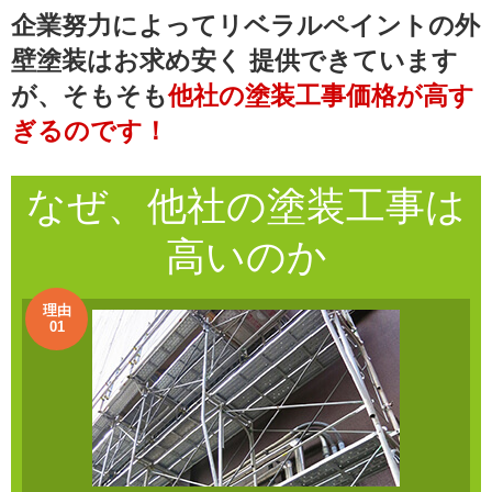
企業努力によってリベラルペイントの外
壁塗装はお求め安く
提供できています
が、そもそも
他社の塗装工事価格が高す
ぎるのです！
なぜ、他社の
塗装工事
は
高いのか
理由
01