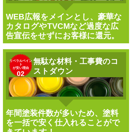
WEB広報をメインとし、豪華な
カタログやTVCMなど過度な広
告宣伝をせずにお客様に還元。
無駄な材料・工事費のコ
リベラルペイン
ト
が安い理由
ストダウン
02
年間塗装件数が多いため、塗料
を一括で安く仕入れることがで