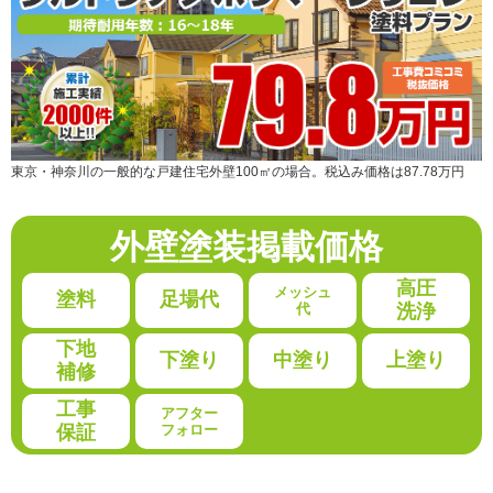
東京・神奈川の一般的な戸建住宅外壁100㎡の場合。税込み価格は87.78万円
外壁塗装
掲載価格
高圧
メッシュ
塗料
足場代
代
洗浄
下地
下塗り
中塗り
上塗り
補修
工事
アフター
保証
フォロー