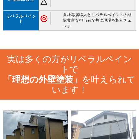
△
自社専属職人とリベラルペイントの経
◎
験豊富な担当者が共に現場を相互チェ
ック
実は多くの方がリベラルペイン
トで
「理想の外壁塗装」
を叶えられて
います！