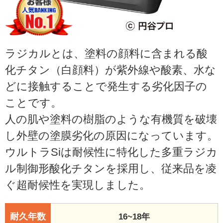
ラジカルとは、塗料の顔料に含まれる酸
化チタン（白顔料）が紫外線や酸素、水な
どに接触することで発生する劣化因子の
ことです。
人の肌や塗料の樹脂のような有機質を破壊
し外壁の塗膜劣化の原因になっています。
ウルトラSiは耐候性に特化した多重ラジカ
ル制御形酸化チタンを採用し、従来品を凌
ぐ超耐候性を実現しました。
耐久年数
16~18年