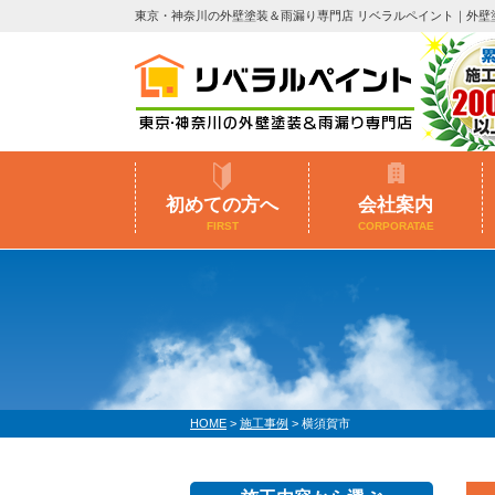
東京・神奈川の外壁塗装＆雨漏り専門店 リベラルペイント｜外壁
初めての方へ
会社案内
FIRST
CORPORATAE
HOME
>
施工事例
>
横須賀市