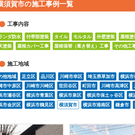
横須賀市の施工事例一覧
工事内容
ランダ防水
付帯部塗装
タイル
モルタル
外壁塗装
屋根塗
天塗装
屋根カバー工事
屋根張替（葺き替え）工事
その他工
施工地域
の他地域
足立区
品川区
川崎市幸区
埼玉県草加市
横浜市
崎市中原区
川崎市川崎区
世田谷区
町田市
川崎市高津区
浜市瀬谷区
横浜市青葉区
横浜市泉区
横浜市保土ヶ谷区
横
浜市金沢区
横浜市鶴見区
横須賀市
横浜市港南区
鎌倉市