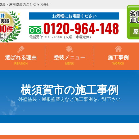
塗装・屋根塗装のことならお任せ
お気軽にお電話ください
0120-964-148
電話受付 9:00～18:00（火曜・水曜定休）
選ばれる理由
塗装メニュー
施工事例
REASON
MENU
WORKS
横須賀市の施工事例
外壁塗装・屋根塗替えなど施工事例をご覧下さい