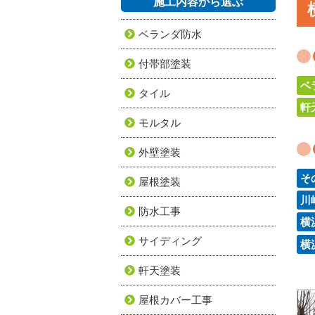
施工内容から選ぶ
ベランダ防水
付帯部塗装
ベ
タイル
軒
モルタル
外壁塗装
そ
屋根塗装
川
防水工事
横
サイディング
横
軒天塗装
屋根カバー工事