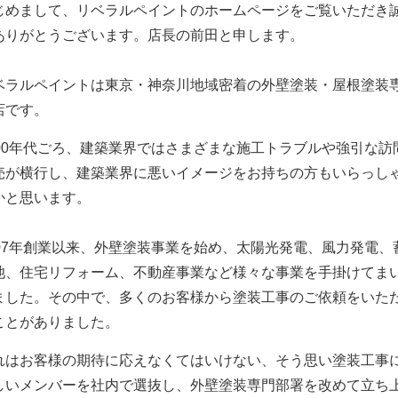
じめまして、リベラルペイントのホームページをご覧いただき
ありがとうございます。
店長の前田と申します。
ベラルペイントは東京・神奈川地域密着の外壁塗装・屋根塗装
店です。
000年代ごろ、建築業界ではさまざまな施工トラブルや強引な訪
売が横行し、建築業界に悪いイメージをお持ちの方もいらっし
かと思います。
007年創業以来、外壁塗装事業を始め、太陽光発電、風力発電、
池、住宅リフォーム、不動産事業など様々な事業を手掛けてま
ました。
その中で、多くのお客様から塗装工事のご依頼をいた
ことがありました。
れはお客様の期待に応えなくてはいけない、そう思い塗装工事
しいメンバーを社内で選抜し、外壁塗装専門部署を改めて立ち