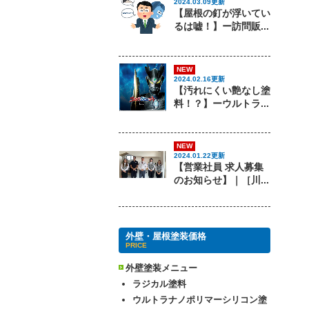
2024.03.09更新
【屋根の釘が浮いてい
るは嘘！】ー訪問販...
NEW
2024.02.16更新
【汚れにくい艶なし塗
料！？】ーウルトラ...
NEW
2024.01.22更新
【営業社員 求人募集
のお知らせ】｜［川...
外壁・屋根塗装価格
PRICE
外壁塗装メニュー
ラジカル塗料
ウルトラナノポリマーシリコン塗