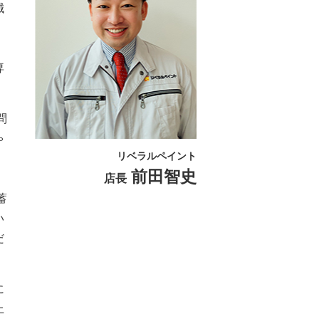
誠
専
問
ゃ
リベラルペイント
前田智史
店長
蓄
い
だ
に
上