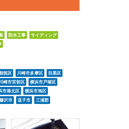
装
防水工事
サイディング
事
都筑区
川崎市多摩区
目黒区
川崎市宮前区
横浜市戸塚区
浜市港北区
横浜市旭区
藤沢市
逗子市
三浦郡