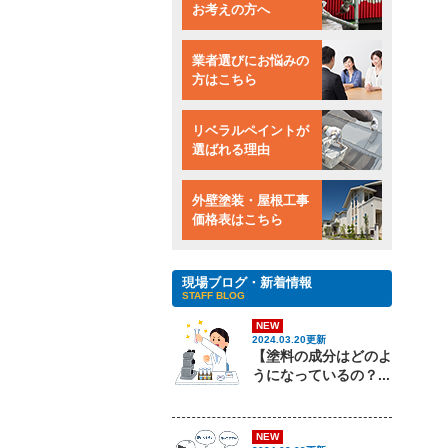
お考えの方へ
業者選びにお悩みの
方はこちら
リベラルペイントが
選ばれる理由
外壁塗装・屋根工事
価格表はこちら
現場ブログ・新着情報
STAFF BLOG
NEW
2024.03.20更新
【塗料の成分はどのよ
うになっているの？...
NEW