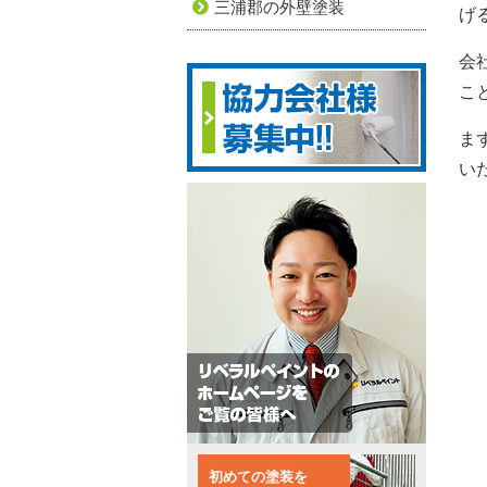
三浦郡の外壁塗装
げ
会
こ
ま
い
初めての塗装を