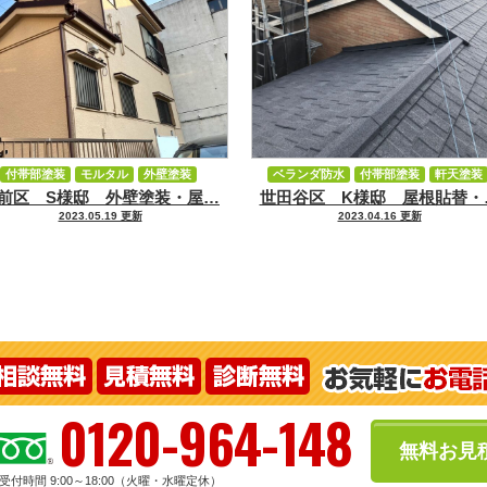
付帯部塗装
モルタル
外壁塗装
ベランダ防水
付帯部塗装
軒天塗装
前区 S様邸 外壁塗装・屋…
世田谷区 K様邸 屋根貼替・
屋根張替（葺き替え）工事
屋根張替（葺き替え）工事
2023.05.19 更新
2023.04.16 更新
0120-964-148
無料お見
受付時間 9:00～18:00（火曜・水曜定休）