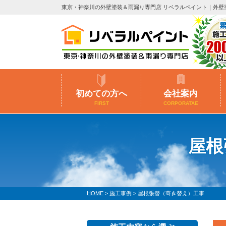
東京・神奈川の外壁塗装＆雨漏り専門店 リベラルペイント｜外壁
初めての方へ
会社案内
FIRST
CORPORATAE
屋根
HOME
>
施工事例
>
屋根張替（葺き替え）工事