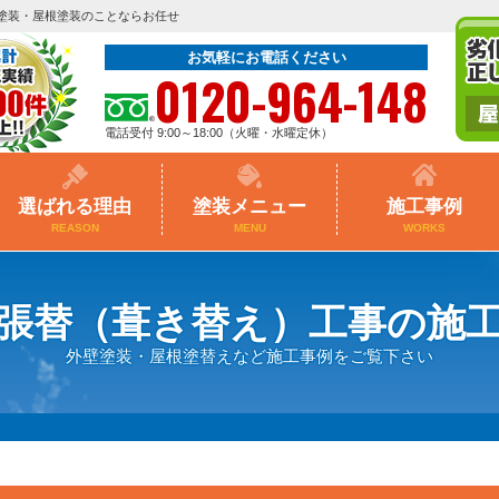
塗装・屋根塗装のことならお任せ
お気軽にお電話ください
0120-964-148
電話受付 9:00～18:00（火曜・水曜定休）
選ばれる理由
塗装メニュー
施工事例
REASON
MENU
WORKS
張替（葺き替え）工事の施
外壁塗装・屋根塗替えなど施工事例をご覧下さい