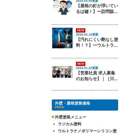
2024.03.09更新
【屋根の釘が浮いてい
るは嘘！】ー訪問販...
NEW
2024.02.16更新
【汚れにくい艶なし塗
料！？】ーウルトラ...
NEW
2024.01.22更新
【営業社員 求人募集
のお知らせ】｜［川...
外壁・屋根塗装価格
PRICE
外壁塗装メニュー
ラジカル塗料
ウルトラナノポリマーシリコン塗