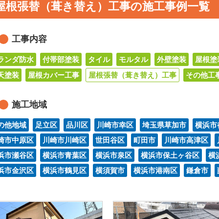
屋根張替（葺き替え）工事の施工事例一覧
工事内容
ランダ防水
付帯部塗装
タイル
モルタル
外壁塗装
屋根塗
天塗装
屋根カバー工事
屋根張替（葺き替え）工事
その他工
施工地域
の他地域
足立区
品川区
川崎市幸区
埼玉県草加市
横浜市
崎市中原区
川崎市川崎区
世田谷区
町田市
川崎市高津区
浜市瀬谷区
横浜市青葉区
横浜市泉区
横浜市保土ヶ谷区
横
浜市金沢区
横浜市鶴見区
横須賀市
横浜市港南区
鎌倉市