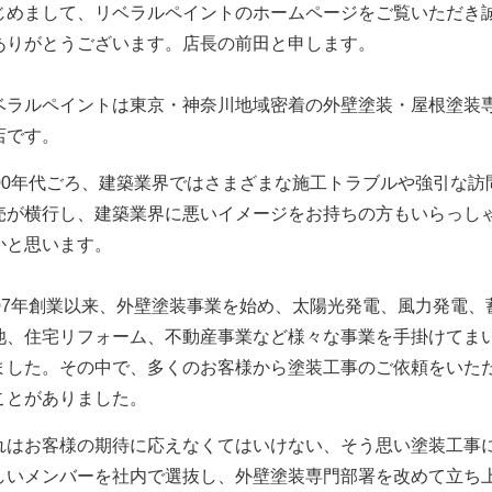
じめまして、リベラルペイントのホームページをご覧いただき
ありがとうございます。
店長の前田と申します。
ベラルペイントは東京・神奈川地域密着の外壁塗装・屋根塗装
店です。
000年代ごろ、建築業界ではさまざまな施工トラブルや強引な訪
売が横行し、建築業界に悪いイメージをお持ちの方もいらっし
かと思います。
007年創業以来、外壁塗装事業を始め、太陽光発電、風力発電、
池、住宅リフォーム、不動産事業など様々な事業を手掛けてま
ました。
その中で、多くのお客様から塗装工事のご依頼をいた
ことがありました。
れはお客様の期待に応えなくてはいけない、そう思い塗装工事
しいメンバーを社内で選抜し、外壁塗装専門部署を改めて立ち