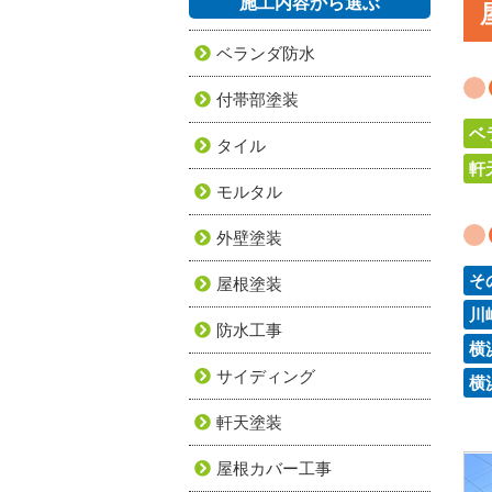
施工内容から選ぶ
ベランダ防水
付帯部塗装
ベ
タイル
軒
モルタル
外壁塗装
そ
屋根塗装
川
防水工事
横
サイディング
横
軒天塗装
屋根カバー工事