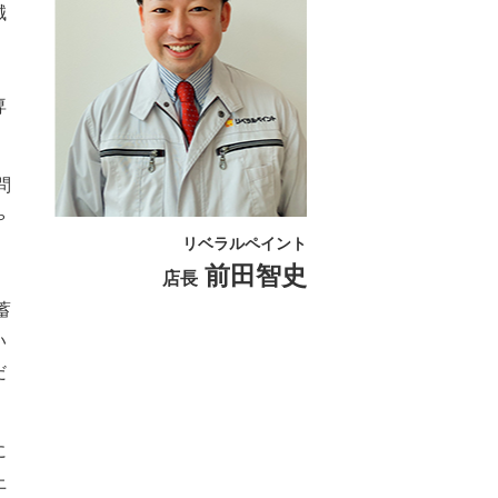
誠
専
問
ゃ
リベラルペイント
前田智史
店長
蓄
い
だ
に
上