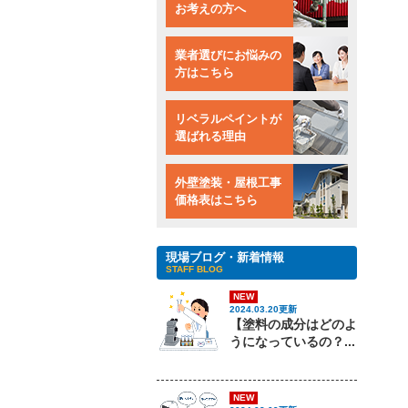
お考えの方へ
業者選びにお悩みの
方はこちら
リベラルペイントが
選ばれる理由
外壁塗装・屋根工事
価格表はこちら
現場ブログ・新着情報
STAFF BLOG
NEW
2024.03.20更新
【塗料の成分はどのよ
うになっているの？...
NEW