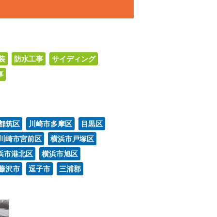
装
防水工事
サイディング
事
都筑区
川崎市多摩区
目黒区
川崎市宮前区
横浜市戸塚区
浜市港北区
横浜市旭区
藤沢市
逗子市
三浦郡