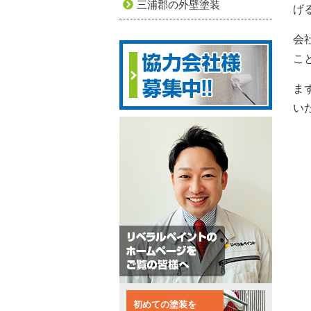
三浦郡の外壁塗装
げ
会
こ
ま
い
初めての塗装を