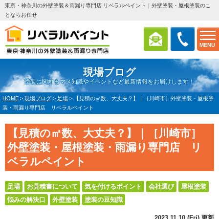
東京・神奈川の外壁塗装＆雨漏り専門店 リベラルペイント｜外壁塗装・屋根塗装のこ
とならお任せ
MENU
現場ブログ
塗装に関するマメ知識やイベントなど最新情報をお届けします！
HOME
>
現場ブログ
>
足場
>
【見積の㎡数、大丈夫？】｜［川崎市］外壁塗装・屋根塗
装・雨漏り専門店 リベラルペイント
【見積の㎡数、大丈夫？】｜［川崎市］
外壁塗装・屋根塗装・雨漏り専門店 リ
ベラルペイント
足場
お見積書について
気を付けるポイント
会社選び
屋根塗装
悩みの解決口
外壁塗装
塗装の豆知識
2023.11.10 (Fri) 更新