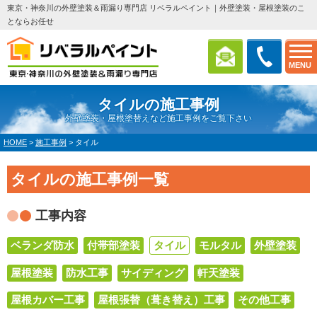
東京・神奈川の外壁塗装＆雨漏り専門店 リベラルペイント｜外壁塗装・屋根塗装のこ
とならお任せ
MENU
タイルの施工事例
外壁塗装・屋根塗替えなど施工事例をご覧下さい
HOME
>
施工事例
>
タイル
タイルの施工事例一覧
工事内容
ベランダ防水
付帯部塗装
タイル
モルタル
外壁塗装
屋根塗装
防水工事
サイディング
軒天塗装
屋根カバー工事
屋根張替（葺き替え）工事
その他工事