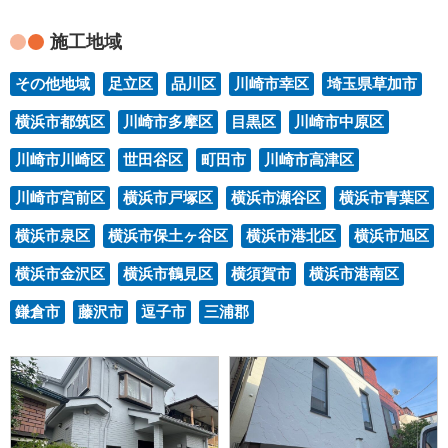
施工地域
その他地域
足立区
品川区
川崎市幸区
埼玉県草加市
横浜市都筑区
川崎市多摩区
目黒区
川崎市中原区
川崎市川崎区
世田谷区
町田市
川崎市高津区
川崎市宮前区
横浜市戸塚区
横浜市瀬谷区
横浜市青葉区
横浜市泉区
横浜市保土ヶ谷区
横浜市港北区
横浜市旭区
横浜市金沢区
横浜市鶴見区
横須賀市
横浜市港南区
鎌倉市
藤沢市
逗子市
三浦郡