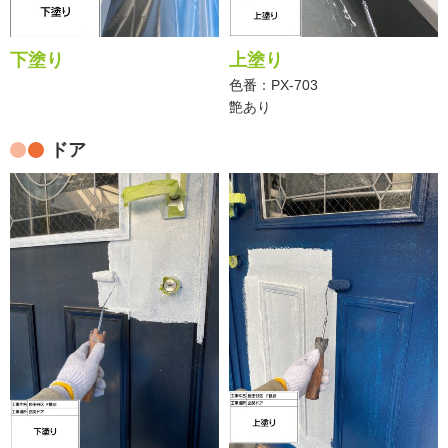
下塗り
上塗り
色番：PX-703
艶あり
ドア