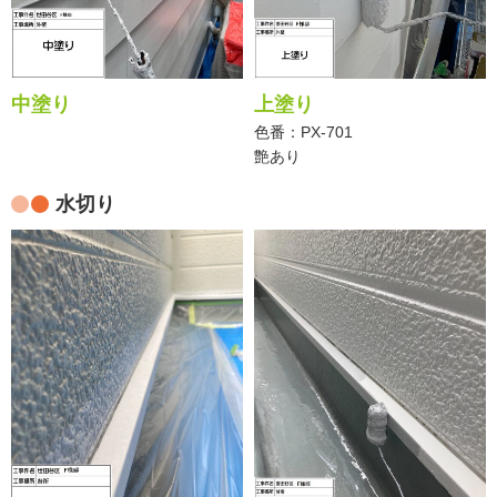
中塗り
上塗り
色番：PX-701
艶あり
水切り