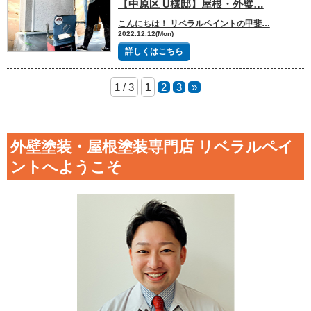
【中原区 U様邸】屋根・外璧…
屋根塗装
外壁塗装
こんにちは！ リベラルペイントの甲斐…
2022.12.12(Mon)
詳しくはこちら
1 / 3
1
2
3
»
外壁塗装・屋根塗装専門店 リベラルペイ
ントへようこそ