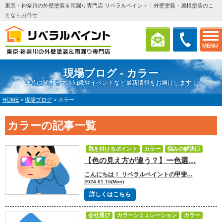
東京・神奈川の外壁塗装＆雨漏り専門店 リベラルペイント｜外壁塗装・屋根塗装のこ
とならお任せ
MENU
現場ブログ - カラー
塗装に関するマメ知識やイベントなど最新情報をお届けします！
HOME
>
現場ブログ
>
カラー
カラーの記事一覧
気を付けるポイント
カラー
悩みの解決口
【色の見え方が違う？】ー色選…
塗装の豆知識
こんにちは！ リベラルペイントの甲斐…
2024.01.15(Mon)
詳しくはこちら
会社選び
カラーシミュレーション
カラー