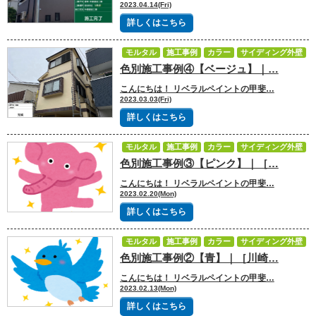
2023.04.14(Fri)
詳しくはこちら
モルタル
施工事例
カラー
サイディング外壁
色別施工事例④【ベージュ】｜…
外壁塗装
こんにちは！ リベラルペイントの甲斐…
2023.03.03(Fri)
詳しくはこちら
モルタル
施工事例
カラー
サイディング外壁
色別施工事例③【ピンク】｜［…
外壁塗装
こんにちは！ リベラルペイントの甲斐…
2023.02.20(Mon)
詳しくはこちら
モルタル
施工事例
カラー
サイディング外壁
色別施工事例②【青】｜［川崎…
外壁塗装
こんにちは！ リベラルペイントの甲斐…
2023.02.13(Mon)
詳しくはこちら