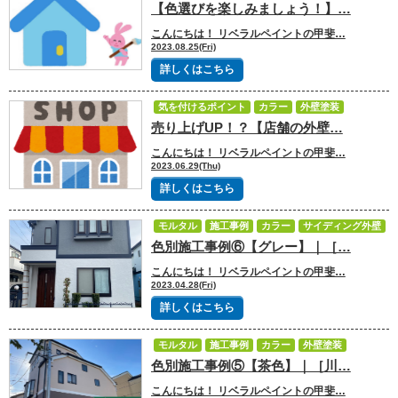
【色選びを楽しみましょう！】…
屋根塗装
外壁塗装
こんにちは！ リベラルペイントの甲斐…
2023.08.25(Fri)
詳しくはこちら
気を付けるポイント
カラー
外壁塗装
売り上げUP！？【店舗の外壁…
こんにちは！ リベラルペイントの甲斐…
2023.06.29(Thu)
詳しくはこちら
モルタル
施工事例
カラー
サイディング外壁
色別施工事例⑥【グレー】｜［…
外壁塗装
こんにちは！ リベラルペイントの甲斐…
2023.04.28(Fri)
詳しくはこちら
モルタル
施工事例
カラー
外壁塗装
色別施工事例⑤【茶色】｜［川…
こんにちは！ リベラルペイントの甲斐…