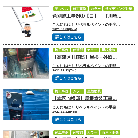
モルタル
施工事例
カラー
サイディング外壁
色別施工事例①【白】｜［川崎…
外壁塗装
こんにちは！ リベラルペイントの甲斐…
2023.02.06(Mon)
詳しくはこちら
施工事例
付帯部
カラー
屋根塗装
【高津区 H様邸】屋根・外壁…
外壁塗装
こんにちは！ リベラルペイントの甲斐…
2022.12.22(Thu)
詳しくはこちら
施工事例
カラー
屋根塗装
【幸区 N様邸】屋根塗装工事…
こんにちは！ リベラルペイントの甲斐…
2022.12.12(Mon)
詳しくはこちら
施工事例
付帯部
カラー
雨戸・雨樋