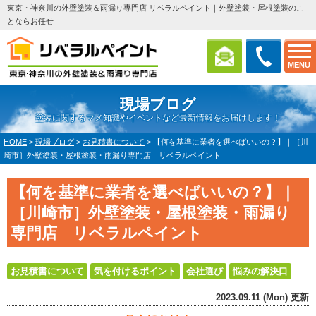
東京・神奈川の外壁塗装＆雨漏り専門店 リベラルペイント｜外壁塗装・屋根塗装のこ
とならお任せ
MENU
現場ブログ
塗装に関するマメ知識やイベントなど最新情報をお届けします！
HOME
>
現場ブログ
>
お見積書について
>
【何を基準に業者を選べばいいの？】｜［川
崎市］外壁塗装・屋根塗装・雨漏り専門店 リベラルペイント
【何を基準に業者を選べばいいの？】｜
［川崎市］外壁塗装・屋根塗装・雨漏り
専門店 リベラルペイント
お見積書について
気を付けるポイント
会社選び
悩みの解決口
2023.09.11 (Mon) 更新