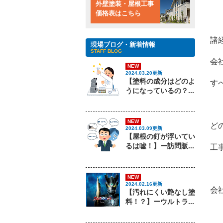
外壁塗装・屋根工事
価格表はこちら
諸
現場ブログ・新着情報
STAFF BLOG
会
NEW
2024.03.20更新
【塗料の成分はどのよ
す
うになっているの？...
NEW
ど
2024.03.09更新
【屋根の釘が浮いてい
るは嘘！】ー訪問販...
工
NEW
2024.02.16更新
会
【汚れにくい艶なし塗
料！？】ーウルトラ...