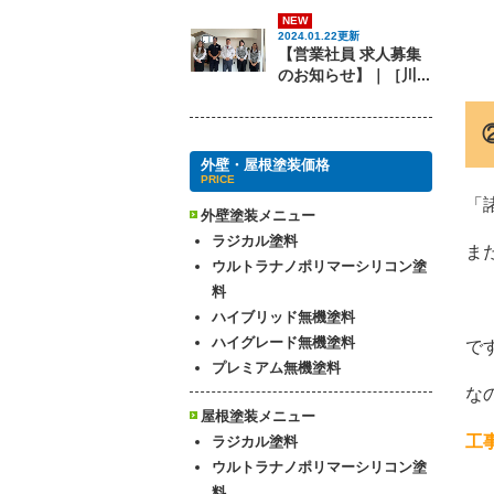
NEW
2024.01.22更新
【営業社員 求人募集
のお知らせ】｜［川...
外壁・屋根塗装価格
PRICE
「
外壁塗装メニュー
ラジカル塗料
ま
ウルトラナノポリマーシリコン塗
料
ハイブリッド無機塗料
ハイグレード無機塗料
で
プレミアム無機塗料
な
屋根塗装メニュー
工
ラジカル塗料
ウルトラナノポリマーシリコン塗
料