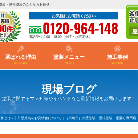
塗装・屋根塗装のことならお任せ
お気軽にお電話ください
0120-964-148
電話受付 9:00～18:00（火曜・水曜定休）
選ばれる理由
塗装メニュー
施工事例
REASON
MENU
WORKS
現場ブログ
塗装に関するマメ知識やイベントなど最新情報をお届けします！
項目とは？】外壁塗装のお見積書について｜［川崎市］外壁塗装・屋根塗装・雨漏り専門店