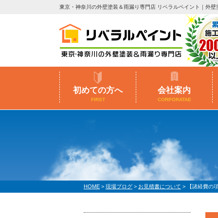
東京・神奈川の外壁塗装＆雨漏り専門店 リベラルペイント｜外壁
初めての方へ
会社案内
FIRST
CORPORATAE
HOME
>
現場ブログ
>
お見積書について
>
【諸経費の