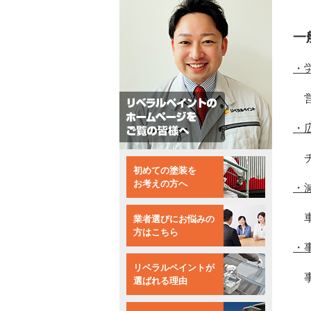
一
・
営
・
チ
初めての塗装を
お考えの方へ
・
車
業者選びにお悩みの
方はこちら
・
リベラルペイントが
事
選ばれる理由