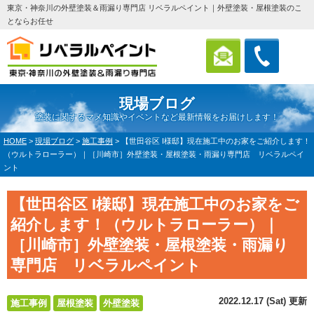
東京・神奈川の外壁塗装＆雨漏り専門店 リベラルペイント｜外壁塗装・屋根塗装のこ
とならお任せ
現場ブログ
塗装に関するマメ知識やイベントなど最新情報をお届けします！
HOME
>
現場ブログ
>
施工事例
>
【世田谷区 I様邸】現在施工中のお家をご紹介します！
（ウルトラローラー）｜［川崎市］外壁塗装・屋根塗装・雨漏り専門店 リベラルペイ
ント
【世田谷区 I様邸】現在施工中のお家をご
紹介します！（ウルトラローラー）｜
［川崎市］外壁塗装・屋根塗装・雨漏り
専門店 リベラルペイント
2022.12.17 (Sat) 更新
施工事例
屋根塗装
外壁塗装