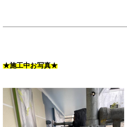
———————————————————————————
★施工中お写真★