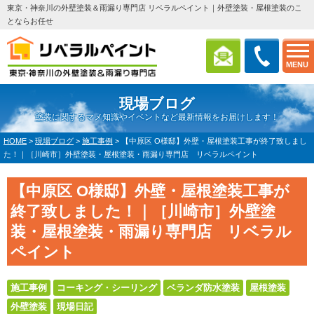
東京・神奈川の外壁塗装＆雨漏り専門店 リベラルペイント｜外壁塗装・屋根塗装のこ
とならお任せ
MENU
現場ブログ
塗装に関するマメ知識やイベントなど最新情報をお届けします！
HOME
>
現場ブログ
>
施工事例
>
【中原区 O様邸】外壁・屋根塗装工事が終了致しまし
た！｜［川崎市］外壁塗装・屋根塗装・雨漏り専門店 リベラルペイント
【中原区 O様邸】外壁・屋根塗装工事が
終了致しました！｜［川崎市］外壁塗
装・屋根塗装・雨漏り専門店 リベラル
ペイント
施工事例
コーキング・シーリング
ベランダ防水塗装
屋根塗装
外壁塗装
現場日記