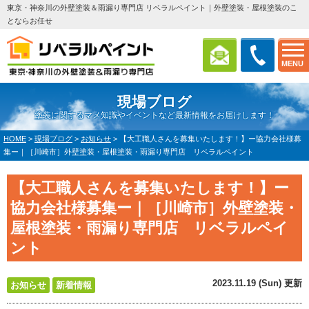
東京・神奈川の外壁塗装＆雨漏り専門店 リベラルペイント｜外壁塗装・屋根塗装のこ
とならお任せ
MENU
現場ブログ
塗装に関するマメ知識やイベントなど最新情報をお届けします！
HOME
>
現場ブログ
>
お知らせ
>
【大工職人さんを募集いたします！】ー協力会社様募
集ー｜［川崎市］外壁塗装・屋根塗装・雨漏り専門店 リベラルペイント
【大工職人さんを募集いたします！】ー
協力会社様募集ー｜［川崎市］外壁塗装・
屋根塗装・雨漏り専門店 リベラルペイ
ント
2023.11.19 (Sun) 更新
お知らせ
新着情報