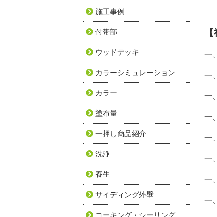
施工事例
付帯部
【
ウッドデッキ
一
カラーシミュレーション
一
カラー
一
塗布量
一
一押し商品紹介
一
洗浄
一
養生
一
サイディング外壁
一
コーキング・シーリング