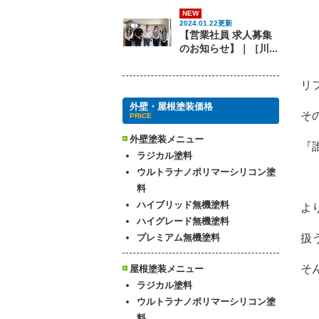
NEW
2024.01.22更新
【営業社員 求人募集
のお知らせ】｜［川...
リ
外壁・屋根塗装価格
そ
PRICE
外壁塗装メニュー
『
ラジカル塗料
ウルトラナノポリマーシリコン塗
料
ハイブリッド無機塗料
よ
ハイグレード無機塗料
扱
プレミアム無機塗料
そ
屋根塗装メニュー
ラジカル塗料
ウルトラナノポリマーシリコン塗
料