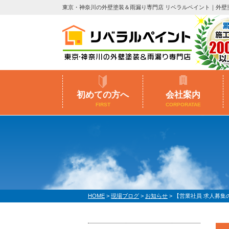
東京・神奈川の外壁塗装＆雨漏り専門店 リベラルペイント｜外壁
初めての方へ
会社案内
FIRST
CORPORATAE
HOME
>
現場ブログ
>
お知らせ
>
【営業社員 求人募