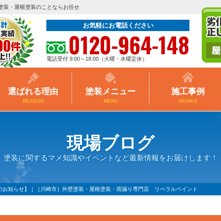
塗装・屋根塗装のことならお任せ
お気軽にお電話ください
0120-964-148
電話受付 9:00～18:00（火曜・水曜定休）
選ばれる理由
塗装メニュー
施工事例
REASON
MENU
WORKS
現場ブログ
塗装に関するマメ知識やイベントなど最新情報をお届けします！
集のお知らせ】｜［川崎市］外壁塗装・屋根塗装・雨漏り専門店 リベラルペイント