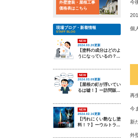
今
外壁塗装・屋根工事
価格表はこちら
2
現場ブログ・新着情報
個
STAFF BLOG
NEW
2024.03.20更新
【塗料の成分はどのよ
うになっているの？...
NEW
2024.03.09更新
【屋根の釘が浮いてい
るは嘘！】ー訪問販...
再
今
NEW
2024.02.16更新
【汚れにくい艶なし塗
新
料！？】ーウルトラ...
外