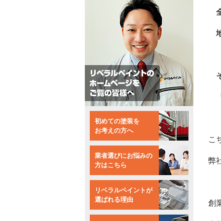
全
地
そ
『
初めての塗装を
お考えの方へ
こ
業者選びにお悩みの
弊
方はこちら
リベラルペイントが
選ばれる理由
創