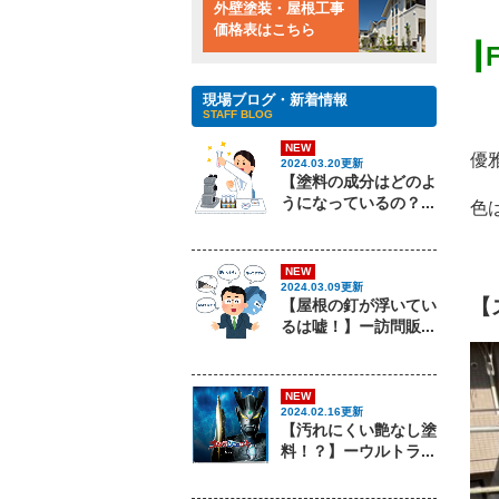
外壁塗装・屋根工事
価格表はこちら
┃
現場ブログ・新着情報
STAFF BLOG
NEW
優
2024.03.20更新
【塗料の成分はどのよ
うになっているの？...
色
NEW
2024.03.09更新
【
【屋根の釘が浮いてい
るは嘘！】ー訪問販...
NEW
2024.02.16更新
【汚れにくい艶なし塗
料！？】ーウルトラ...