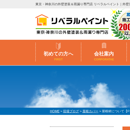
東京・神奈川の外壁塗装＆雨漏り専門店 リベラルペイント｜外壁
初めての方へ
会社案内
FIRST
CORPORATAE
HOME
>
現場ブログ
>
屋根カバー
>
屋根材について【