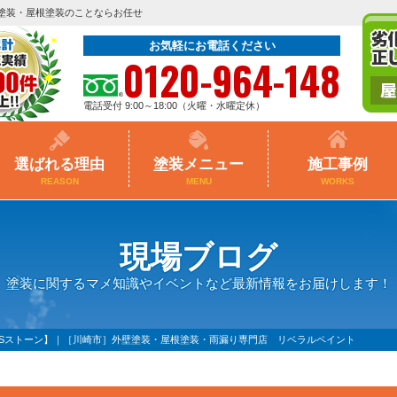
塗装・屋根塗装のことならお任せ
お気軽にお電話ください
0120-964-148
電話受付 9:00～18:00（火曜・水曜定休）
選ばれる理由
塗装メニュー
施工事例
REASON
MENU
WORKS
現場ブログ
塗装に関するマメ知識やイベントなど最新情報をお届けします！
FSストーン】｜［川崎市］外壁塗装・屋根塗装・雨漏り専門店 リベラルペイント