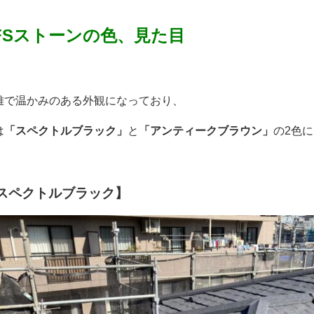
FSストーンの色、見た目
雅で温かみのある外観になっており、
は
「スペクトルブラック」
と
「アンティークブラウン」
の2色
スペクトルブラック】