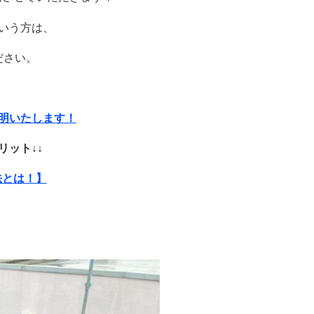
いう方は、
ださい。
明いたします！
リット↓↓
法とは！】