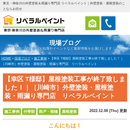
東京・神奈川の外壁塗装＆雨漏り専門店 リベラルペイント｜外壁塗装・屋根塗装のこ
とならお任せ
現場ブログ
塗装に関するマメ知識やイベントなど最新情報をお届けします！
HOME
>
現場ブログ
>
施工事例
>
【幸区 T様邸】屋根塗装工事が終了致しました！｜
［川崎市］外壁塗装・屋根塗装・雨漏り専門店 リベラルペイント
【幸区 T様邸】屋根塗装工事が終了致しま
した！｜［川崎市］外壁塗装・屋根塗
装・雨漏り専門店 リベラルペイント
2022.12.08 (Thu) 更新
施工事例
付帯部
雨戸・雨樋
屋根塗装
こんにちは！