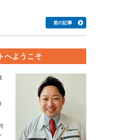
前の記事
トへようこそ
誠
専
問
ゃ