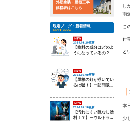
外壁塗装・屋根工事
し
価格表はこちら
雨
現場ブログ・新着情報
こ
STAFF BLOG
付
NEW
2024.03.20更新
【塗料の成分はどのよ
と
うになっているの？...
NEW
2024.03.09更新
【屋根の釘が浮いてい
るは嘘！】ー訪問販...
｜
NEW
本
2024.02.16更新
【汚れにくい艶なし塗
料！？】ーウルトラ...
少