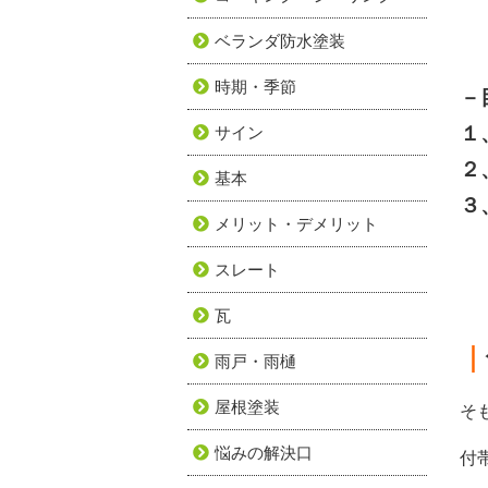
ベランダ防水塗装
時期・季節
－
１
サイン
２
基本
３
メリット・デメリット
スレート
瓦
｜
雨戸・雨樋
屋根塗装
そ
悩みの解決口
付