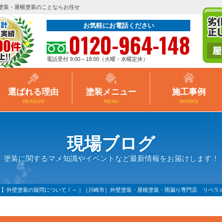
塗装・屋根塗装のことならお任せ
お気軽にお電話ください
0120-964-148
電話受付 9:00～18:00（火曜・水曜定休）
選ばれる理由
塗装メニュー
施工事例
REASON
MENU
WORKS
現場ブログ
塗装に関するマメ知識やイベントなど最新情報をお届けします！
？】外壁塗装の疑問について！～｜［川崎市］外壁塗装・屋根塗装・雨漏り専門店 リベラ