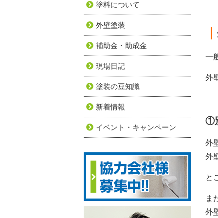
塗料について
外壁塗装
｜
補助金・助成金
一
現場日記
外
塗装の豆知識
新着情報
①
イベント・キャンペーン
外
外
と
ま
外