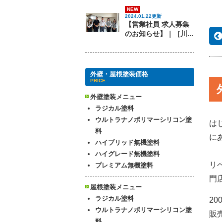
NEW
2024.01.22更新
【営業社員 求人募集
のお知らせ】｜［川...
外壁・屋根塗装価格
PRICE
外壁塗装メニュー
ラジカル塗料
ウルトラナノポリマーシリコン塗
は
料
に
ハイブリッド無機塗料
ハイグレード無機塗料
リ
プレミアム無機塗料
門
屋根塗装メニュー
ラジカル塗料
2
ウルトラナノポリマーシリコン塗
販
料