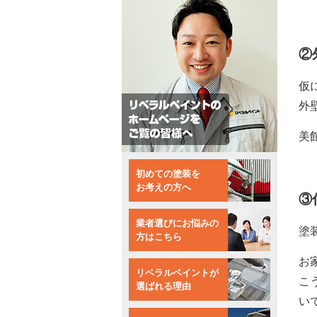
②
仮
外
美
初めての塗装を
お考えの方へ
③
業者選びにお悩みの
塗
方はこちら
お
リベラルペイントが
こ
選ばれる理由
い