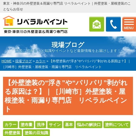
東京・神奈川の外壁塗装＆雨漏り専門店 リベラルペイント｜外壁塗装・屋根塗装のこ
とならお任せ
MENU
現場ブログ
塗装に関するマメ知識やイベントなど最新情報をお届けします！
HOME
>
現場ブログ
>
カラー
>
【外壁塗装の“浮き”や“パリパリ”剥がれる原因は？】｜
［川崎市］外壁塗装・屋根塗装・雨漏り専門店 リベラルペイント
【外壁塗装の“浮き”や“パリパリ”剥がれ
る原因は？】｜［川崎市］外壁塗装・屋
根塗装・雨漏り専門店 リベラルペイン
ト
カラー
塗布量
洗浄
サイン
基本
悩みの解決口
塗料について
外壁塗装
塗装の豆知識